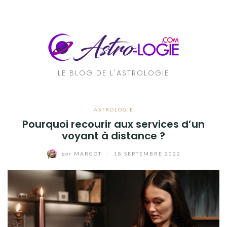
Aller
au
contenu
LE BLOG DE L'ASTROLOGIE
ASTROLOGIE
Pourquoi recourir aux services d’un
voyant à distance ?
par
MARGOT
/
18 SEPTEMBRE 2022