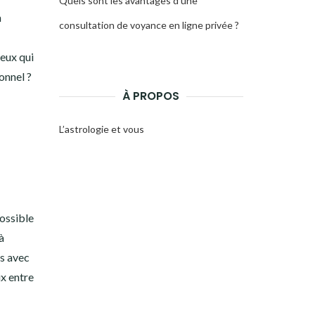
Quels sont les avantages d’une
n
consultation de voyance en ligne privée ?
ceux qui
onnel ?
À PROPOS
L’astrologie et vous
possible
à
ns avec
ix entre