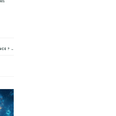
les
NCE ? →