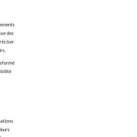
ndements
sse des
préciser
rs.
ansformé
bilité
mations
deurs